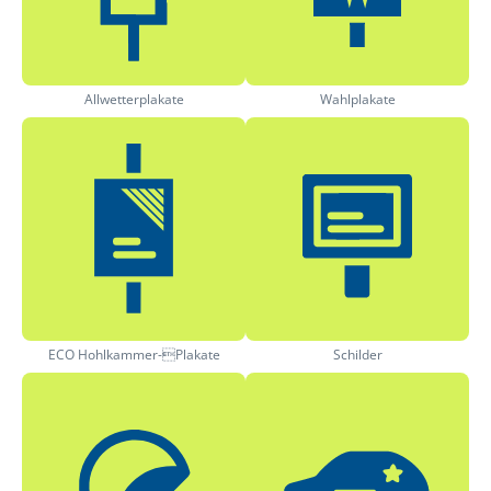
Allwetterplakate
Wahlplakate
ECO Hohlkammer-Plakate
Schilder