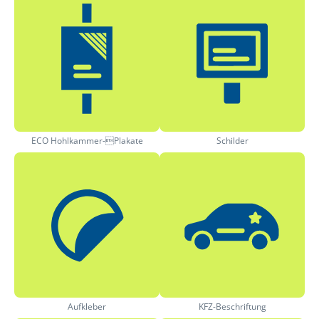
ECO Hohlkammer-Plakate
Schilder
Aufkleber
KFZ-Beschriftung