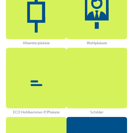
Allwetterplakate
Wahlplakate
ECO Hohlkammer-Plakate
Schilder