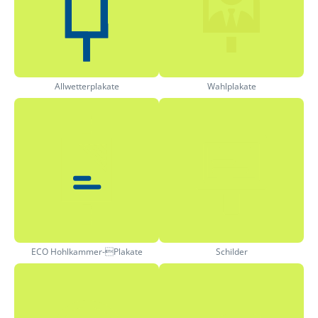
Allwetterplakate
Wahlplakate
ECO Hohlkammer-Plakate
Schilder